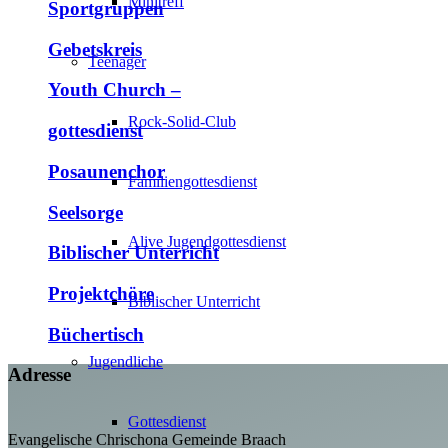
Minitreff
Sportgruppen
Gebetskreis
Teenager
Youth Church –
Rock-Solid-Club
gottesdienst
Posaunenchor
Familiengottesdienst
Seelsorge
Alive Jugendgottesdienst
Biblischer Unterricht
Projektchöre
Biblischer Unterricht
Büchertisch
Jugendliche
Adresse
Gottesdienst
Evangelische Chrischona Gemeinde Braach