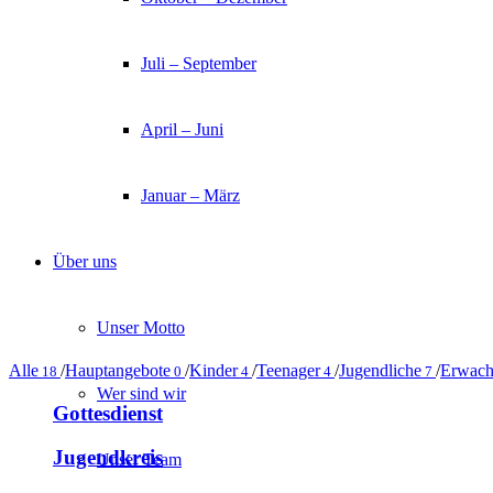
Juli – September
April – Juni
Januar – März
Über uns
Unser Motto
Alle
/
Hauptangebote
/
Kinder
/
Teenager
/
Jugendliche
/
Erwach
18
0
4
4
7
Wer sind wir
Gottesdienst
Jugendkreis
Unser Team