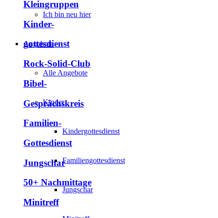
Kleingruppen
Ich bin neu hier
Kinder-
gottesdienst
Angebote
Rock-Solid-Club
Alle Angebote
Bibel-
Kinder
Gesprächskreis
Familien-
Kindergottesdienst
Gottesdienst
Familiengottesdienst
Jungschar
50+ Nachmittage
Jungschar
Minitreff