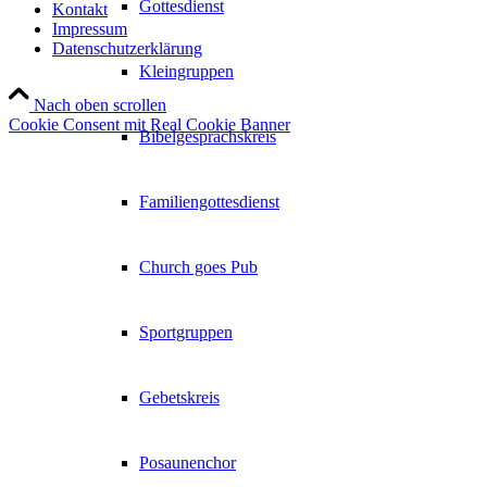
Gottesdienst
Kontakt
Impressum
Datenschutzerklärung
Kleingruppen
Nach oben scrollen
Cookie Consent mit Real Cookie Banner
Bibelgesprächskreis
Familiengottesdienst
Church goes Pub
Sportgruppen
Gebetskreis
Posaunenchor