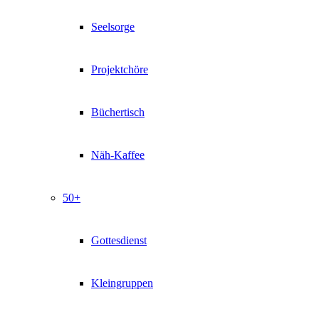
Seelsorge
Projektchöre
Büchertisch
Näh-Kaffee
50+
Gottesdienst
Kleingruppen