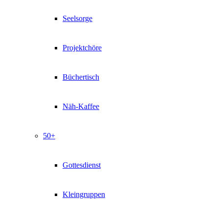
Seelsorge
Projektchöre
Büchertisch
Näh-Kaffee
50+
Gottesdienst
Kleingruppen