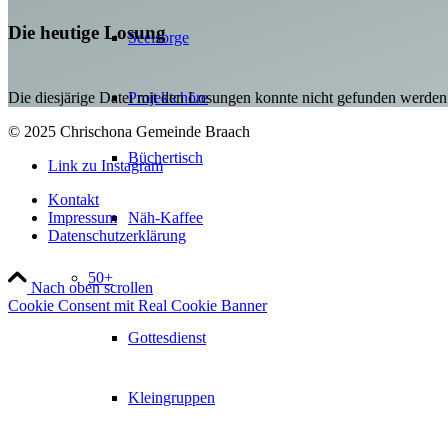
Die heutige Losung
Seelsorge
Die diesjärige Datei mit den Losungen konnte nicht gefunden werden
Projektchöre
© 2025 Chrischona Gemeinde Braach
Büchertisch
Link zu Instagram
Kontakt
Impressum
Näh-Kaffee
Datenschutzerklärung
50+
Nach oben scrollen
Cookie Consent mit Real Cookie Banner
Gottesdienst
Kleingruppen