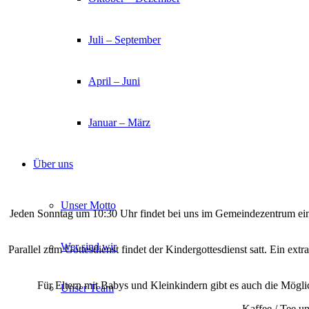
Juli – September
April – Juni
Januar – März
Über uns
Unser Motto
Jeden Sonntag um 10:30 Uhr findet bei uns im Gemeindezentrum ein 
Wer sind wir
Parallel zum Gottesdienst findet der Kindergottesdienst satt. Ein ex
Für Eltern mit Babys und Kleinkindern gibt es auch die Mögli
Unser Team
Kaffee / Tee u