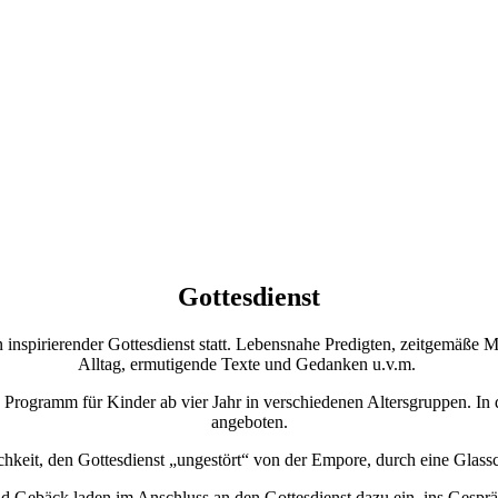
Gottesdienst
inspirierender Gottesdienst statt. Lebensnahe Predigten, zeitgemäße M
Alltag, ermutigende Texte und Gedanken u.v.m.
tra Programm für Kinder ab vier Jahr in verschiedenen Altersgruppen. I
angeboten.
chkeit, den Gottesdienst „ungestört“ von der Empore, durch eine Glassc
nd Gebäck laden im Anschluss an den Gottesdienst dazu ein, ins Gesp