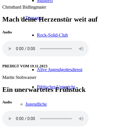
Minitreff
Christhard Bidlingmaier
Teenager
Mach deine Herzenstür weit auf
Audio
Rock-Solid-Club
Familiengottesdienst
PREDIGT VOM 19.11.2023
Alive Jugendgottesdienst
Martin Stobwasser
Biblischer Unterricht
Ein unerwartetes Frühstück
Audio
Jugendliche
Gottesdienst