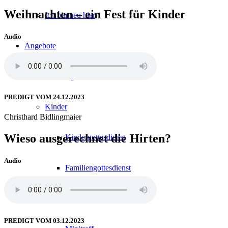
Weihnachten – ein Fest für Kinder
Ich bin neu hier
Audio
Angebote
Alle Angebote
PREDIGT VOM 24.12.2023
Kinder
Christhard Bidlingmaier
Wieso ausgerechnet die Hirten?
Kindergottesdienst
Audio
Familiengottesdienst
Jungschar
PREDIGT VOM 03.12.2023