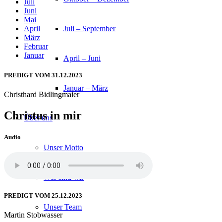
Juli
Juni
Mai
Juli – September
April
März
Februar
Januar
April – Juni
PREDIGT VOM 31.12.2023
Januar – März
Christhard Bidlingmaier
Christus in mir
Über uns
Audio
Unser Motto
Wer sind wir
PREDIGT VOM 25.12.2023
Unser Team
Martin Stobwasser