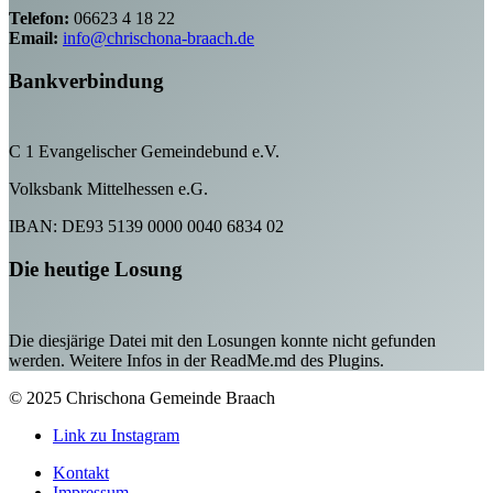
Telefon:
06623 4 18 22
Email:
info@chrischona-braach.de
Bankverbindung
C 1 Evangelischer Gemeindebund e.V.
Volksbank Mittelhessen e.G.
IBAN: DE93 5139 0000 0040 6834 02
Die heutige Losung
Die diesjärige Datei mit den Losungen konnte nicht gefunden
werden. Weitere Infos in der ReadMe.md des Plugins.
© 2025 Chrischona Gemeinde Braach
Link zu Instagram
Kontakt
Impressum