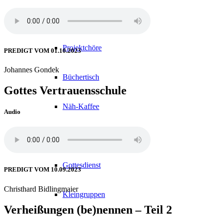
Seelsorge
Projektchöre
PREDIGT VOM 01.10.2023
Johannes Gondek
Büchertisch
Gottes Vertrauensschule
Näh-Kaffee
Audio
50+
Gottesdienst
PREDIGT VOM 10.09.2023
Christhard Bidlingmaier
Kleingruppen
Verheißungen (be)nennen – Teil 2