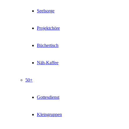
Seelsorge
Projektchöre
Büchertisch
Näh-Kaffee
50+
Gottesdienst
Kleingruppen