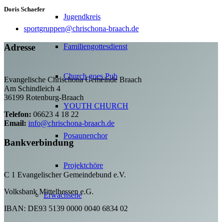
Doris Schaefer
Jugendkreis
sportgruppen@chrischona-braach.de
Familiengottesdienst
Adresse
Church goes Pub
Evangelische Chrischona Gemeinde Braach
Am Schindleich 4
36199 Rotenburg-Braach
YOUTH CHURCH
Telefon:
06623 4 18 22
Email:
info@chrischona-braach.de
Posaunenchor
Bankverbindung
Projektchöre
C 1 Evangelischer Gemeindebund e.V.
Volksbank Mittelhessen e.G.
Erwachsene
IBAN: DE93 5139 0000 0040 6834 02