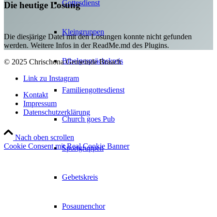
Gottesdienst
Die heutige Losung
Kleingruppen
Die diesjärige Datei mit den Losungen konnte nicht gefunden
werden. Weitere Infos in der ReadMe.md des Plugins.
Bibelgesprächskreis
© 2025 Chrischona Gemeinde Braach
Link zu Instagram
Familiengottesdienst
Kontakt
Impressum
Datenschutzerklärung
Church goes Pub
Nach oben scrollen
Cookie Consent mit Real Cookie Banner
Sportgruppen
Gebetskreis
Posaunenchor