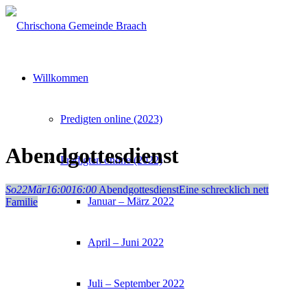
Willkommen
Predigten online (2023)
Abendgottesdienst
Predigten online (2022)
So
22
Mär
16:00
16:00
Abendgottesdienst
Eine schrecklich nett
Januar – März 2022
Familie
April – Juni 2022
Juli – September 2022