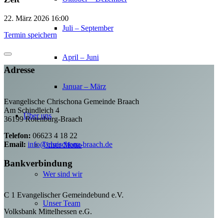
22. März 2026
16:00
Juli – September
Termin speichern
April – Juni
Adresse
Januar – März
Evangelische Chrischona Gemeinde Braach
Am Schindleich 4
Über uns
36199 Rotenburg-Braach
Telefon:
06623 4 18 22
Email:
info@chrischona-braach.de
Unser Motto
Bankverbindung
Wer sind wir
C 1 Evangelischer Gemeindebund e.V.
Unser Team
Volksbank Mittelhessen e.G.