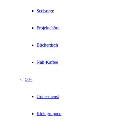
Seelsorge
Projektchöre
Büchertisch
Näh-Kaffee
50+
Gottesdienst
Kleingruppen