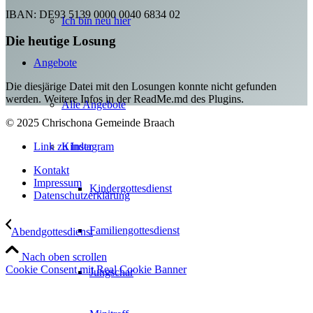
IBAN: DE93 5139 0000 0040 6834 02
Ich bin neu hier
Die heutige Losung
Angebote
Die diesjärige Datei mit den Losungen konnte nicht gefunden
werden. Weitere Infos in der ReadMe.md des Plugins.
Alle Angebote
© 2025 Chrischona Gemeinde Braach
Kinder
Link zu Instagram
Kontakt
Impressum
Kindergottesdienst
Datenschutzerklärung
Familiengottesdienst
Abendgottesdienst
Nach oben scrollen
Cookie Consent mit Real Cookie Banner
Jungschar