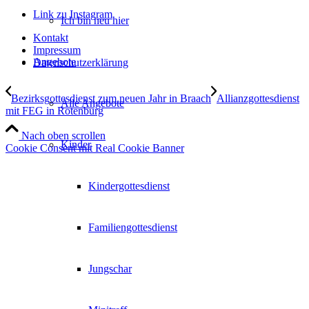
Link zu Instagram
Ich bin neu hier
Kontakt
Impressum
Angebote
Datenschutzerklärung
Bezirksgottesdienst zum neuen Jahr in Braach
Allianzgottesdienst
Alle Angebote
mit FEG in Rotenburg
Nach oben scrollen
Kinder
Cookie Consent mit Real Cookie Banner
Kindergottesdienst
Familiengottesdienst
Jungschar