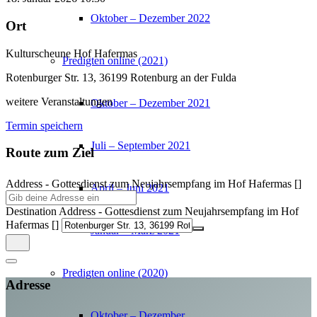
Oktober – Dezember 2022
Ort
Kulturscheune Hof Hafermas
Predigten online (2021)
Rotenburger Str. 13, 36199 Rotenburg an der Fulda
weitere Veranstaltungen
Oktober – Dezember 2021
Termin speichern
Juli – September 2021
Route zum Ziel
Address - Gottesdienst zum Neujahrsempfang im Hof Hafermas []
April – Juni 2021
Destination Address - Gottesdienst zum Neujahrsempfang im Hof
Hafermas []
Januar – März 2021
Predigten online (2020)
Adresse
Oktober – Dezember