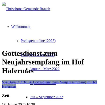
Willkommen
Predigten online (2023)
Gottesdienst zum
Predigten online (2022)
Neujahrsempfang im Hof
Hafermas
Januar – März 2022
So
18
Jan
10:30
10:30
Gottesdienst zum Neujahrsempfang im Hof
April – Juni 2022
Hafermas
Zeit
Juli – September 2022
18. Januar 2026
10:30