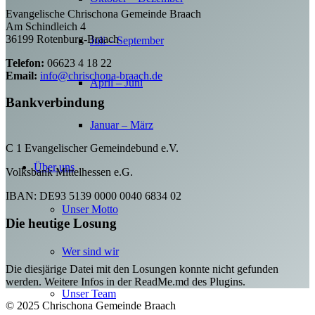
Evangelische Chrischona Gemeinde Braach
Am Schindleich 4
36199 Rotenburg-Braach
Juli – September
Telefon:
06623 4 18 22
Email:
info@chrischona-braach.de
April – Juni
Bankverbindung
Januar – März
C 1 Evangelischer Gemeindebund e.V.
Über uns
Volksbank Mittelhessen e.G.
IBAN: DE93 5139 0000 0040 6834 02
Unser Motto
Die heutige Losung
Wer sind wir
Die diesjärige Datei mit den Losungen konnte nicht gefunden
werden. Weitere Infos in der ReadMe.md des Plugins.
Unser Team
© 2025 Chrischona Gemeinde Braach