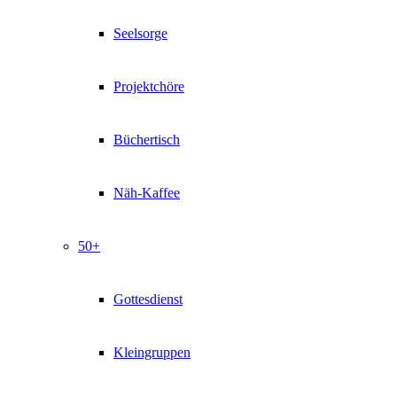
Seelsorge
Projektchöre
Büchertisch
Näh-Kaffee
50+
Gottesdienst
Kleingruppen